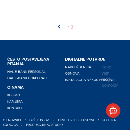
1
2
ČESTO POSTAVLJENA
DIGITALNE POTVRDE
PITANJA
Kako
NARUDŽBENICA
vam
HAL E-BANK PERSONAL
OBNOVA
mogu
HAL E-BANK CORPORATE
INSTALACIJA NEXUS PERSONAL
pomoći?
O NAMA
KO SMO
KARIJERA
KONTAKT
CJENOVNICI
/
OPŠTI USLOVI
/
OPŠTE UREDBE I USLOVI
/
POLITIKA
KOLAČIĆA
/
PRODUKCIJA: AV STUDIO