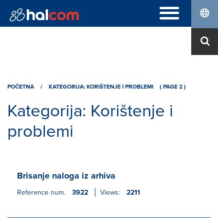
ČESTO POSTAVLJENA PITANJA
Hal E-Bank Personal
DIGITALNE POTVRDE
Hal E-Bank Corporate
Narudžbenica
O NAMA
Obnova
POČETNA
Ko smo
/
KATEGORIJA: KORIŠTENJE I PROBLEMI
( PAGE 2 )
Instalacija Nexus Personal
Karijera
Kategorija:
Korištenje i
Kontakt
problemi
Brisanje naloga iz arhiva
Reference num.
3922
Views:
2211