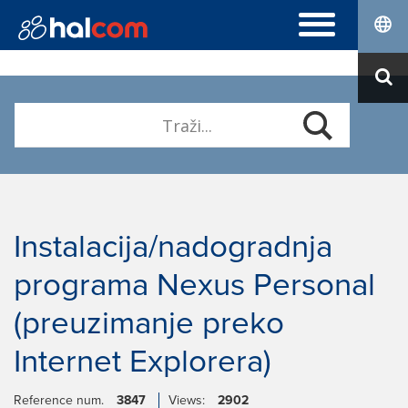
ČESTO POSTAVLJENA PITANJA
Hal E-Bank Personal
DIGITALNE POTVRDE
Hal E-Bank Corporate
Narudžbenica
O NAMA
Obnova
Ko smo
Instalacija Nexus Personal
Karijera
Kontakt
Instalacija/nadogradnja
programa Nexus Personal
(preuzimanje preko
Internet Explorera)
Reference num.
3847
Views:
2902