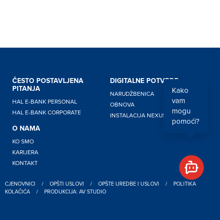
ČESTO POSTAVLJENA
DIGITALNE POTVRDE
PITANJA
Kako
NARUDŽBENICA
vam
HAL E-BANK PERSONAL
OBNOVA
mogu
HAL E-BANK CORPORATE
INSTALACIJA NEXUS PERSONAL
pomoći?
O NAMA
KO SMO
KARIJERA
KONTAKT
CJENOVNICI
/
OPŠTI USLOVI
/
OPŠTE UREDBE I USLOVI
/
POLITIKA
KOLAČIĆA
/
PRODUKCIJA: AV STUDIO