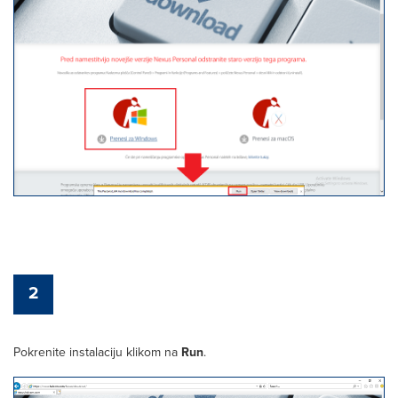
2
Pokrenite instalaciju klikom na
Run
.