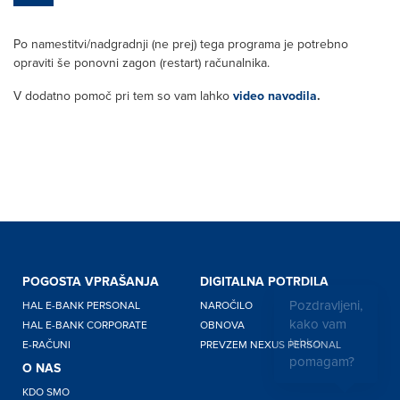
Po namestitvi/nadgradnji (ne prej) tega programa je potrebno
opraviti še ponovni zagon (restart) računalnika.
V dodatno pomoč pri tem so vam lahko
video navodila
.
POGOSTA VPRAŠANJA
DIGITALNA POTRDILA
Pozdravljeni,
HAL E-BANK PERSONAL
NAROČILO
kako vam
HAL E-BANK CORPORATE
OBNOVA
lahko
E-RAČUNI
PREVZEM NEXUS PERSONAL
pomagam?
O NAS
KDO SMO