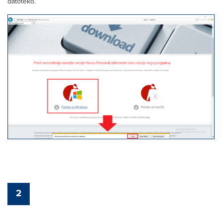
datoteko.
2