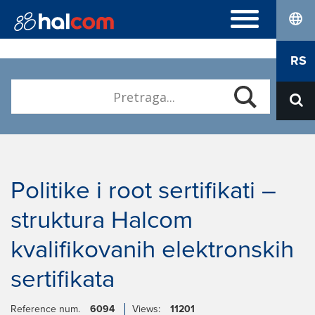
lang
NAJČEŠĆA PITANJA
RS
Hal E-Bank Personal
ELEKTRONSKI SERTIFIKATI
Hal E-Bank Corporate
Naručivanje
Kvalifikovani elektronski sertifikati
O NAMA
Obnova
Karijera
Preuzimanje Nexus Personal
Kontakt
Politike i root sertifikati –
struktura Halcom
kvalifikovanih elektronskih
sertifikata
Reference num.
6094
Views:
11201