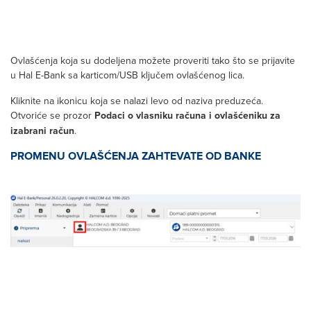
Ovlašćenja koja su dodeljena možete proveriti tako što se prijavite
u Hal E-Bank sa karticom/USB ključem ovlašćenog lica.
Kliknite na ikonicu koja se nalazi levo od naziva preduzeća.
Otvoriće se prozor
Podaci o vlasniku računa i ovlašćeniku za
izabrani račun
.
PROMENU OVLAŠĆENJA ZAHTEVATE OD BANKE