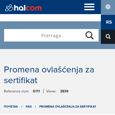
lang
NAJČEŠĆA PITANJA
RS
Hal E-Bank Personal
ELEKTRONSKI SERTIFIKATI
Hal E-Bank Corporate
Naručivanje
Kvalifikovani elektronski sertifikati
O NAMA
Obnova
Karijera
Preuzimanje Nexus Personal
Kontakt
Promena ovlašćenja za
sertifikat
Reference num.
6111
Views:
3839
ПОЧЕТАК
/
FAQ
/
PROMENA OVLAŠĆENJA ZA SERTIFIKAT