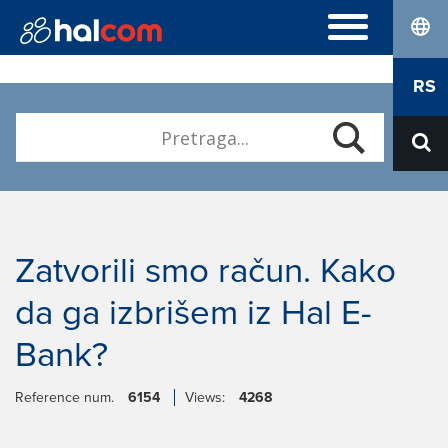
lang
NAJČEŠĆA PITANJA
RS
Hal E-Bank Personal
ELEKTRONSKI SERTIFIKATI
Hal E-Bank Corporate
Naručivanje
Kvalifikovani elektronski sertifikati
O NAMA
Obnova
Karijera
Preuzimanje Nexus Personal
Kontakt
Zatvorili smo račun. Kako
da ga izbrišem iz Hal E-
Bank?
Reference num.
6154
Views:
4268