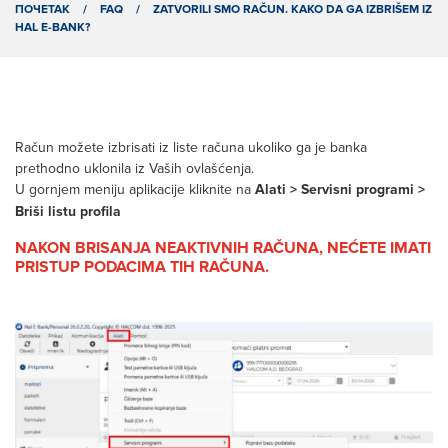
ПОЧЕТАК
/
FAQ
/
ZATVORILI SMO RAČUN. KAKO DA GA IZBRIŠEM IZ
HAL E-BANK?
Račun možete izbrisati iz liste računa ukoliko ga je banka
prethodno uklonila iz Vaših ovlašćenja.
U gornjem meniju aplikacije kliknite na
Alati > Servisni programi >
Briši listu profila
NAKON BRISANJA NEAKTIVNIH RAČUNA, NEĆETE IMATI
PRISTUP PODACIMA TIH RAČUNA.