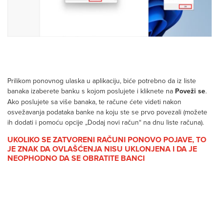
Prilikom ponovnog ulaska u aplikaciju, biće potrebno da iz liste
banaka izaberete banku s kojom poslujete i kliknete na
Poveži se
.
Ako poslujete sa više banaka, te račune ćete videti nakon
osvežavanja podataka banke na koju ste se prvo povezali (možete
ih dodati i pomoću opcije „Dodaj novi račun“ na dnu liste računa).
UKOLIKO SE ZATVORENI RAČUNI PONOVO POJAVE, TO
JE ZNAK DA OVLAŠĆENJA NISU UKLONJENA I DA JE
NEOPHODNO DA SE OBRATITE BANCI