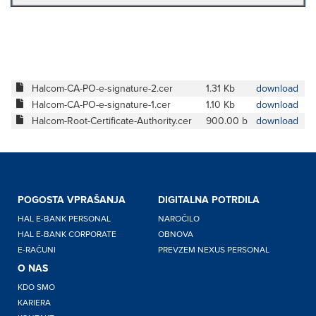
Halcom-CA-PO-e-signature-2.cer
1.31 Kb
download
Halcom-CA-PO-e-signature-1.cer
1.10 Kb
download
Halcom-Root-Certificate-Authority.cer
900.00 b
download
POGOSTA VPRAŠANJA
DIGITALNA POTRDILA
HAL E-BANK PERSONAL
NAROČILO
HAL E-BANK CORPORATE
OBNOVA
E-RAČUNI
PREVZEM NEXUS PERSONAL
O NAS
KDO SMO
KARIERA