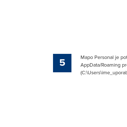
Mapo Personal je potr
5
AppData/Roaming pro
(C:\Users\ime_upora