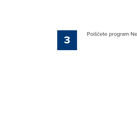
Poiščete program Nex
3