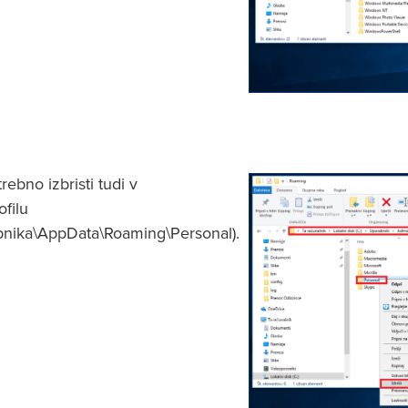
ebno izbristi tudi v
filu
bnika\AppData\Roaming\Personal).