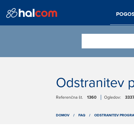
POGOS
Odstranitev 
Referenčna št.
1360
Ogledov:
333
DOMOV
/
FAQ
/
ODSTRANITEV PROGR