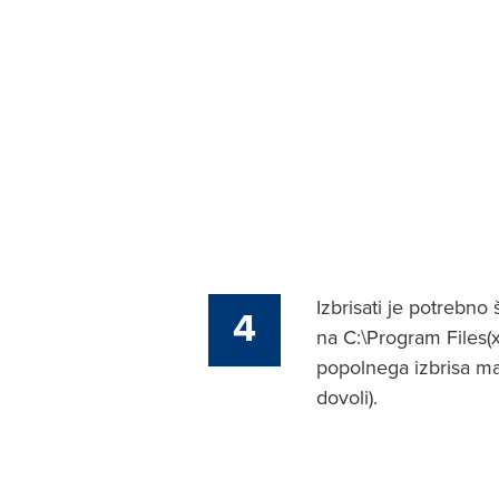
Izbrisati je potrebno
4
na C:\Program Files(
popolnega izbrisa map
dovoli).