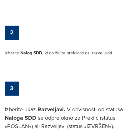
2
Izberite
Nalog SDD,
ki ga želite preklicati oz. razveljaviti.
3
Izberite ukaz
Razveljavi.
V odvisnosti od statusa
Naloga SDD
se odpre okno za Preklic (status
»POSLAN«) ali Razveljavi (status »IZVRŠEN«).