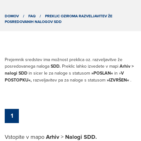
DOMOV
/
FAQ
/
PREKLIC OZIROMA RAZVELJAVITEV ŽE
POSREDOVANIH NALOGOV SDD
Prejemnik sredstev ima možnost preklica oz. razveljavitve že
posredovanega naloga
SDD.
Preklic lahko izvedete v mapi
Arhiv >
nalogi SDD
in sicer le za naloge s statusom
»POSLAN«
in »
V
POSTOPKU«,
razveljavitev pa za naloge s statusom
»IZVRŠEN«
.
1
Vstopite v mapo
Arhiv
>
Nalogi SDD.