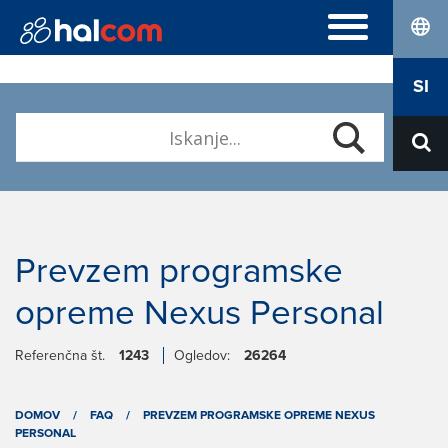
lang
POGOSTA VPRAŠANJA
SI
Hal E-Bank Personal
DIGITALNA POTRDILA
Hal E-Bank Corporate
Naročilo
Halcom MultiPay
O NAS
Obnova
E-računi
Kdo smo
Prevzem Nexus Personal
Kariera
Kontakt
Prevzem programske
opreme Nexus Personal
Referenčna št.
1243
Ogledov:
26264
DOMOV
/
FAQ
/
PREVZEM PROGRAMSKE OPREME NEXUS
PERSONAL