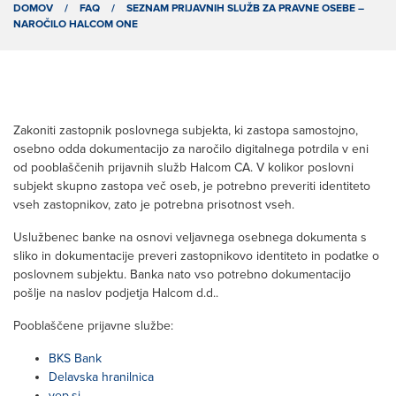
DOMOV
/
FAQ
/
SEZNAM PRIJAVNIH SLUŽB ZA PRAVNE OSEBE –
NAROČILO HALCOM ONE
Zakoniti zastopnik poslovnega subjekta, ki zastopa samostojno,
osebno odda dokumentacijo za naročilo digitalnega potrdila v eni
od pooblaščenih prijavnih služb Halcom CA. V kolikor poslovni
subjekt skupno zastopa več oseb, je potrebno preveriti identiteto
vseh zastopnikov, zato je potrebna prisotnost vseh.
Uslužbenec banke na osnovi veljavnega osebnega dokumenta s
sliko in dokumentacije preveri zastopnikovo identiteto in podatke o
poslovnem subjektu. Banka nato vso potrebno dokumentacijo
pošlje na naslov podjetja Halcom d.d..
Pooblaščene prijavne službe:
BKS Bank
Delavska hranilnica
vep.si