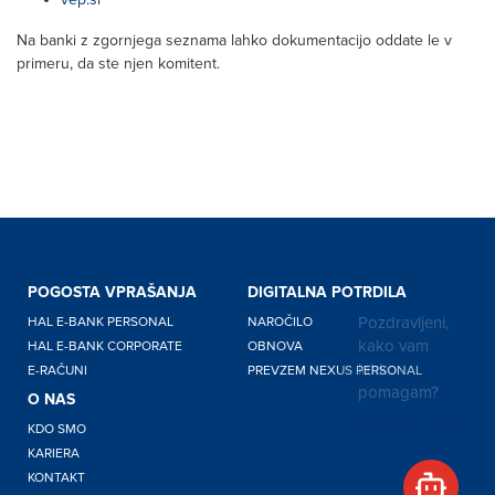
Na banki z zgornjega seznama lahko dokumentacijo oddate le v
primeru, da ste njen komitent.
POGOSTA VPRAŠANJA
DIGITALNA POTRDILA
Pozdravljeni,
HAL E-BANK PERSONAL
NAROČILO
kako vam
HAL E-BANK CORPORATE
OBNOVA
lahko
E-RAČUNI
PREVZEM NEXUS PERSONAL
pomagam?
O NAS
KDO SMO
KARIERA
KONTAKT