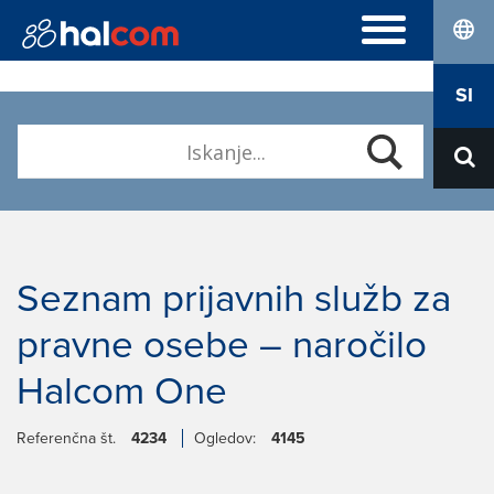
lang
POGOSTA VPRAŠANJA
SI
Hal E-Bank Personal
DIGITALNA POTRDILA
Hal E-Bank Corporate
Naročilo
Halcom MultiPay
O NAS
Obnova
E-računi
Kdo smo
Prevzem Nexus Personal
Kariera
Kontakt
Seznam prijavnih služb za
pravne osebe – naročilo
Halcom One
Referenčna št.
4234
Ogledov:
4145