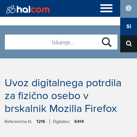
lang
POGOSTA VPRAŠANJA
SI
Hal E-Bank Personal
DIGITALNA POTRDILA
Hal E-Bank Corporate
Naročilo
Halcom MultiPay
O NAS
Obnova
E-računi
Kdo smo
Prevzem Nexus Personal
Kariera
Kontakt
Uvoz digitalnega potrdila
za fizično osebo v
brskalnik Mozilla Firefox
Referenčna št.
1216
Ogledov:
6414