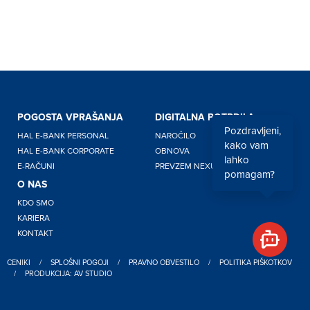
POGOSTA VPRAŠANJA
DIGITALNA POTRDILA
Pozdravljeni,
HAL E-BANK PERSONAL
NAROČILO
kako vam
HAL E-BANK CORPORATE
OBNOVA
lahko
E-RAČUNI
PREVZEM NEXUS PERSONAL
pomagam?
O NAS
KDO SMO
KARIERA
KONTAKT
CENIKI
/
SPLOŠNI POGOJI
/
PRAVNO OBVESTILO
/
POLITIKA PIŠKOTKOV
/
PRODUKCIJA: AV STUDIO