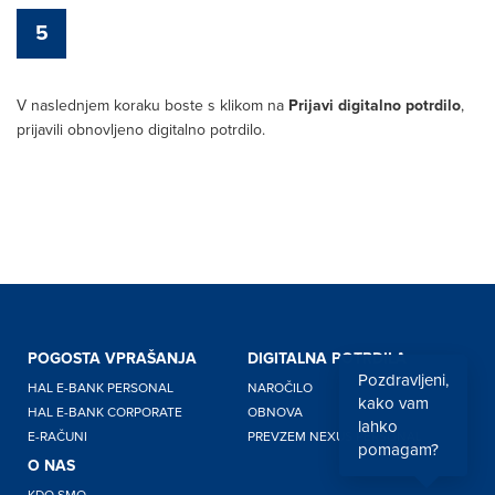
5
V naslednjem koraku boste s klikom na
Prijavi digitalno potrdilo
,
prijavili obnovljeno digitalno potrdilo.
POGOSTA VPRAŠANJA
DIGITALNA POTRDILA
Pozdravljeni,
HAL E-BANK PERSONAL
NAROČILO
kako vam
HAL E-BANK CORPORATE
OBNOVA
lahko
E-RAČUNI
PREVZEM NEXUS PERSONAL
pomagam?
O NAS