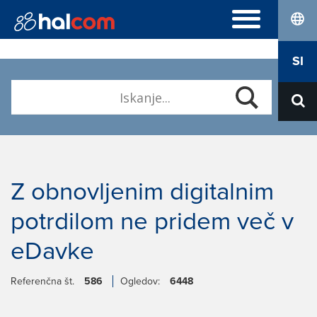
lang
POGOSTA VPRAŠANJA
SI
Hal E-Bank Personal
DIGITALNA POTRDILA
Hal E-Bank Corporate
Naročilo
Halcom MultiPay
O NAS
Obnova
E-računi
Kdo smo
Prevzem Nexus Personal
Kariera
Kontakt
Z obnovljenim digitalnim
potrdilom ne pridem več v
eDavke
Referenčna št.
586
Ogledov:
6448