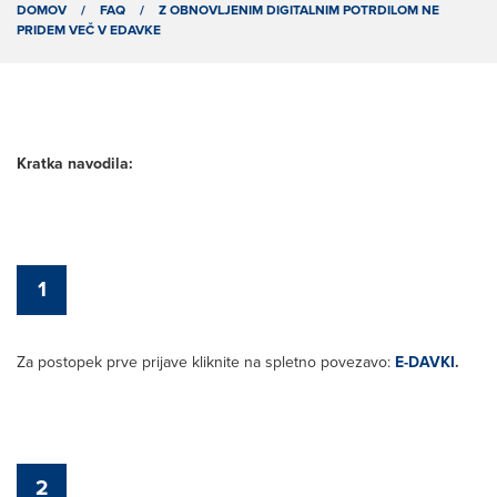
DOMOV
/
FAQ
/
Z OBNOVLJENIM DIGITALNIM POTRDILOM NE
PRIDEM VEČ V EDAVKE
Kratka navodila:
1
Za postopek prve prijave kliknite na spletno povezavo:
E-DAVKI
.
2