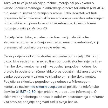
Tako kot to velja za običajne račune, morajo biti po Zakonu o
varstvu dokumentarnega in arhivskega gradiva ter arhivih (ZVDAGA)
tudi e-računi ustrezno hranjeni v arhivu. Tako izdajatelj kot tudi
prejemnik lahko zakonsko skladno arhiviranje uredita z arhiviranjem
pri registriranem ponudniku storitve e-hrambe, ki ima potrjena
notranja pravila pri Arhivu RS.
Podjetja lahko hitro, enostavno in brez večjih stroškov ter
strokovnega znanja pričnejo e-arhivirati e-račune (e-fakture), ki jih
prejemajo ali pošiljajo prek svoje e-banke.
Če se podjetje odloči za storitev e-hrambe pri podjetju Mikrocop
d.o.o., ki je registriran in akreditiran ponudnik storitev zajema in e-
hrambe dokumentov ter z njim vzpostavi pogodbeni odnos, bo
prejete in poslane e-račune lahko brez dodatnih aktivnosti prek e-
banke posredoval v zakonsko skladno e-hrambo dokumentov.
Podjetje za sklenitev pogodbenega odnosa z Mikrocopom
kontaktira naslov
info-si@mikrocop.com
ali pokliče na telefonsko
številko
01 587 42 80
, kjer pridobi vse potrebne informacije. O
sklenitvi pogodbenega odnosa in odločitvi posredovanja e-računov
v ta arhiv se podjetje dogovori tudi s svojo banko.