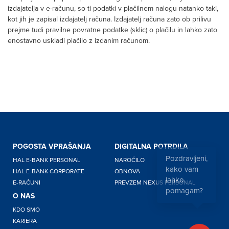
izdajatelja v e-računu, so ti podatki v plačilnem nalogu natanko taki,
kot jih je zapisal izdajatelj računa. Izdajatelj računa zato ob prilivu
prejme tudi pravilne povratne podatke (sklic) o plačilu in lahko zato
enostavno uskladi plačilo z izdanim računom.
POGOSTA VPRAŠANJA
DIGITALNA POTRDILA
Pozdravljeni,
HAL E-BANK PERSONAL
NAROČILO
kako vam
HAL E-BANK CORPORATE
OBNOVA
lahko
E-RAČUNI
PREVZEM NEXUS PERSONAL
pomagam?
O NAS
KDO SMO
KARIERA