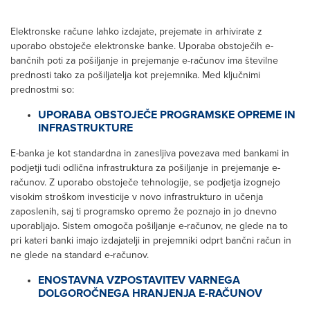
Elektronske račune lahko izdajate, prejemate in arhivirate z
uporabo obstoječe elektronske banke. Uporaba obstoječih e-
bančnih poti za pošiljanje in prejemanje e-računov ima številne
prednosti tako za pošiljatelja kot prejemnika. Med ključnimi
prednostmi so:
UPORABA OBSTOJEČE PROGRAMSKE OPREME IN
INFRASTRUKTURE
E-banka je kot standardna in zanesljiva povezava med bankami in
podjetji tudi odlična infrastruktura za pošiljanje in prejemanje e-
računov. Z uporabo obstoječe tehnologije, se podjetja izognejo
visokim stroškom investicije v novo infrastrukturo in učenja
zaposlenih, saj ti programsko opremo že poznajo in jo dnevno
uporabljajo. Sistem omogoča pošiljanje e-računov, ne glede na to
pri kateri banki imajo izdajatelji in prejemniki odprt bančni račun in
ne glede na standard e-računov.
ENOSTAVNA VZPOSTAVITEV VARNEGA
DOLGOROČNEGA HRANJENJA E-RAČUNOV