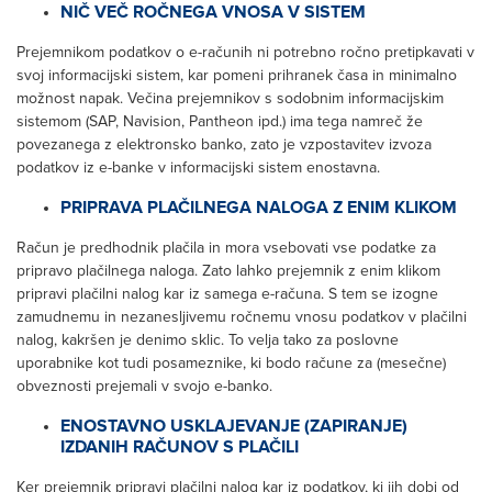
NIČ VEČ ROČNEGA VNOSA V SISTEM
Prejemnikom podatkov o e-računih ni potrebno ročno pretipkavati v
svoj informacijski sistem, kar pomeni prihranek časa in minimalno
možnost napak. Večina prejemnikov s sodobnim informacijskim
sistemom (SAP, Navision, Pantheon ipd.) ima tega namreč že
povezanega z elektronsko banko, zato je vzpostavitev izvoza
podatkov iz e-banke v informacijski sistem enostavna.
PRIPRAVA PLAČILNEGA NALOGA Z ENIM KLIKOM
Račun je predhodnik plačila in mora vsebovati vse podatke za
pripravo plačilnega naloga. Zato lahko prejemnik z enim klikom
pripravi plačilni nalog kar iz samega e-računa. S tem se izogne
zamudnemu in nezanesljivemu ročnemu vnosu podatkov v plačilni
nalog, kakršen je denimo sklic. To velja tako za poslovne
uporabnike kot tudi posameznike, ki bodo račune za (mesečne)
obveznosti prejemali v svojo e-banko.
ENOSTAVNO USKLAJEVANJE (ZAPIRANJE)
IZDANIH RAČUNOV S PLAČILI
Ker prejemnik pripravi plačilni nalog kar iz podatkov, ki jih dobi od