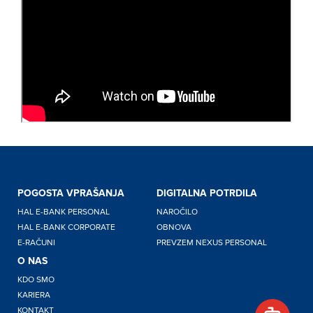
POGOSTA VPRAŠANJA
DIGITALNA POTRDILA
Pozdravljeni,
HAL E-BANK PERSONAL
NAROČILO
kako vam
HAL E-BANK CORPORATE
OBNOVA
lahko
E-RAČUNI
PREVZEM NEXUS PERSONAL
pomagam?
O NAS
KDO SMO
KARIERA
KONTAKT