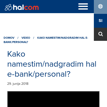
lang
POGOSTA VPRAŠANJA
SI
Hal E-Bank Personal
DIGITALNA POTRDILA
Hal E-Bank Corporate
Naročilo
Halcom MultiPay
O NAS
DOMOV
/
VIDEO
/
KAKO NAMESTIM/NADGRADIM HAL E-
Obnova
BANK/PERSONAL?
E-računi
Kdo smo
Prevzem Nexus Personal
Kariera
Kako
Kontakt
namestim/nadgradim hal
e-bank/personal?
29. junija 2018