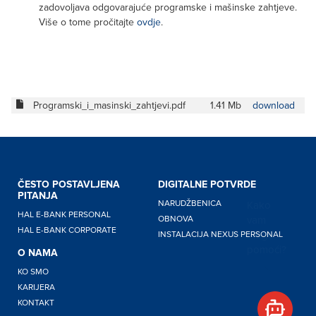
zadovoljava odgovarajuće programske i mašinske zahtjeve.
Više o tome pročitajte
ovdje
.
Programski_i_masinski_zahtjevi.pdf
1.41 Mb
download
ČESTO POSTAVLJENA
DIGITALNE POTVRDE
PITANJA
Kako
NARUDŽBENICA
HAL E-BANK PERSONAL
vam
OBNOVA
HAL E-BANK CORPORATE
mogu
INSTALACIJA NEXUS PERSONAL
pomoći?
O NAMA
KO SMO
KARIJERA
KONTAKT