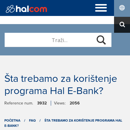
ČESTO POSTAVLJENA PITANJA
Hal E-Bank Personal
DIGITALNE POTVRDE
Hal E-Bank Corporate
Narudžbenica
O NAMA
Obnova
Ko smo
Instalacija Nexus Personal
Karijera
Kontakt
Šta trebamo za korištenje
programa Hal E-Bank?
Reference num.
3932
Views:
2056
POČETNA
/
FAQ
/
ŠTA TREBAMO ZA KORIŠTENJE PROGRAMA HAL
E-BANK?