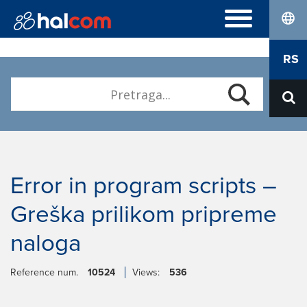
lang
NAJČEŠĆA PITANJA
RS
Hal E-Bank Personal
ELEKTRONSKI SERTIFIKATI
Hal E-Bank Corporate
Naručivanje
Kvalifikovani elektronski sertifikati
O NAMA
Obnova
Karijera
Preuzimanje Nexus Personal
Kontakt
Error in program scripts –
Greška prilikom pripreme
naloga
Reference num.
10524
Views:
536