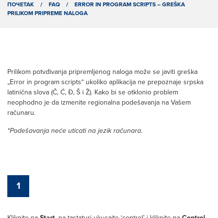
ПОЧЕТАК
/
FAQ
/
ERROR IN PROGRAM SCRIPTS – GREŠKA
PRILIKOM PRIPREME NALOGA
Prilikom potvđivanja pripremljenog naloga može se javiti greška
„Error in program scripts“ ukoliko aplikacija ne prepoznaje srpska
latinična slova (Č, Ć, Đ, Š i Ž). Kako bi se otklonio problem
neophodno je da izmenite regionalna podešavanja na Vašem
računaru.
*Podešavanja neće uticati na jezik računara.
1
Kliknite na
, na tastaturi ukucajte ‘control’ i kliknite na