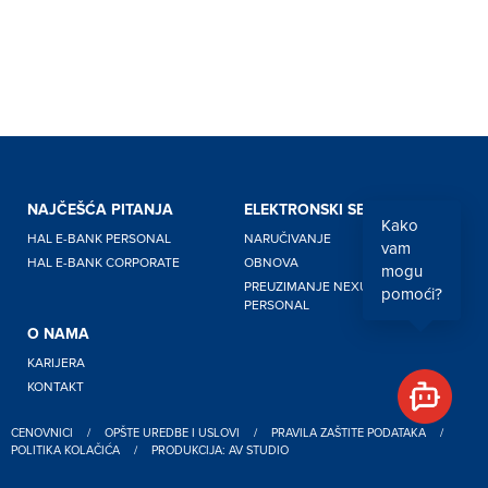
NAJČEŠĆA PITANJA
ELEKTRONSKI SERTIFIKATI
Kako
HAL E-BANK PERSONAL
NARUČIVANJE
vam
HAL E-BANK CORPORATE
OBNOVA
mogu
PREUZIMANJE NEXUS
pomoći?
PERSONAL
O NAMA
KARIJERA
KONTAKT
CENOVNICI
/
OPŠTE UREDBE I USLOVI
/
PRAVILA ZAŠTITE PODATAKA
/
POLITIKA KOLAČIĆA
/
PRODUKCIJA: AV STUDIO