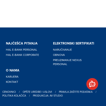
NAJČEŠĆA PITANJA
ELEKTRONSKI SERTIFIKATI
HAL E-BANK PERSONAL
NARUČIVANJE
HAL E-BANK CORPORATE
OBNOVA
PREUZIMANJE NEXUS
PERSONAL
O NAMA
KARIJERA
KONTAKT
CENOVNICI
/
OPŠTE UREDBE I USLOVI
/
PRAVILA ZAŠTITE PODATAKA
/
POLITIKA KOLAČIĆA
/
PRODUKCIJA: AV STUDIO