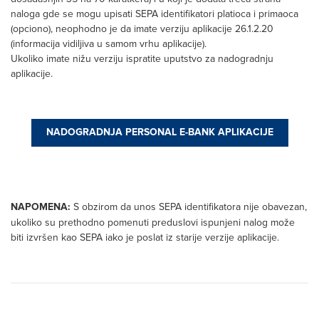
naloga gde se mogu upisati SEPA identifikatori platioca i primaoca
(opciono), neophodno je da imate verziju aplikacije 26.1.2.20
(informacija vidiljiva u samom vrhu aplikacije).
Ukoliko imate nižu verziju ispratite uputstvo za nadogradnju
aplikacije.
NADOGRADNJA PERSONAL E-BANK APLIKACIJE
NAPOMENA:
S obzirom da unos SEPA identifikatora nije obavezan,
ukoliko su prethodno pomenuti preduslovi ispunjeni nalog može
biti izvršen kao SEPA iako je poslat iz starije verzije aplikacije.