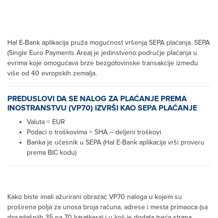
Hal E-Bank aplikacija pruža mogućnost vršenja SEPA plaćanja. SEPA
(Single Euro Payments Area) je jedinstveno područje plaćanja u
evrima koje omogućava brze bezgotovinske transakcije između
više od 40 evropskih zemalja.
PREDUSLOVI DA SE NALOG ZA PLAĆANJE PREMA
INOSTRANSTVU (VP70) IZVRŠI KAO SEPA PLAĆANJE
Valuta = EUR
Podaci o troškovima = SHA – deljeni troškovi
Banka je učesnik u SEPA (Hal E-Bank aplikacija vrši proveru
prema BIC kodu)
Kako biste imali ažurirani obrazac VP70 naloga u kojem su
proširena polja za unosa broja računa, adrese i mesta primaoca (sa
dosadašnjih 35 na 70 karatkera) i u koji je dodata treća strana