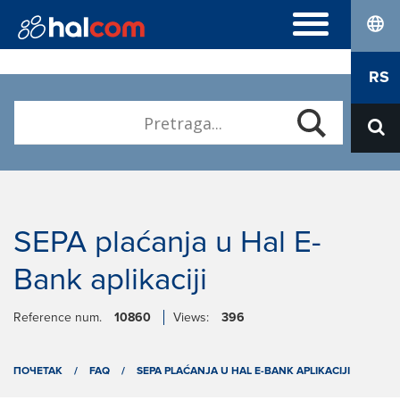
lang
NAJČEŠĆA PITANJA
RS
Hal E-Bank Personal
ELEKTRONSKI SERTIFIKATI
Hal E-Bank Corporate
Naručivanje
Kvalifikovani elektronski sertifikati
O NAMA
Obnova
Karijera
Preuzimanje Nexus Personal
Kontakt
SEPA plaćanja u Hal E-
Bank aplikaciji
Reference num.
10860
Views:
396
ПОЧЕТАК
/
FAQ
/
SEPA PLAĆANJA U HAL E-BANK APLIKACIJI