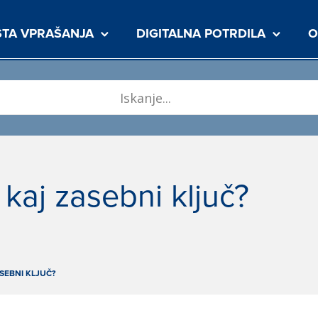
TA VPRAŠANJA
DIGITALNA POTRDILA
O
n kaj zasebni ključ?
ASEBNI KLJUČ?