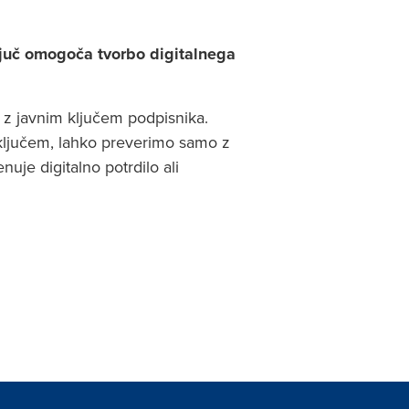
ključ omogoča tvorbo digitalnega
z javnim ključem podpisnika.
ključem, lahko preverimo samo z
uje digitalno potrdilo ali
Pozdravljeni,