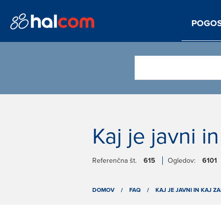
POGOS
Kaj je javni i
Referenčna št.
615
Ogledov:
6101
DOMOV
/
FAQ
/
KAJ JE JAVNI IN KAJ Z