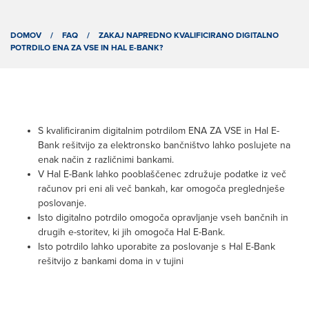
DOMOV
/
FAQ
/
ZAKAJ NAPREDNO KVALIFICIRANO DIGITALNO
POTRDILO ENA ZA VSE IN HAL E-BANK?
S kvalificiranim digitalnim potrdilom ENA ZA VSE in Hal E-
Bank rešitvijo za elektronsko bančništvo lahko poslujete na
enak način z različnimi bankami.
V Hal E-Bank lahko pooblaščenec združuje podatke iz več
računov pri eni ali več bankah, kar omogoča preglednješe
poslovanje.
Isto digitalno potrdilo omogoča opravljanje vseh bančnih in
drugih e-storitev, ki jih omogoča Hal E-Bank.
Isto potrdilo lahko uporabite za poslovanje s Hal E-Bank
rešitvijo z bankami doma in v tujini