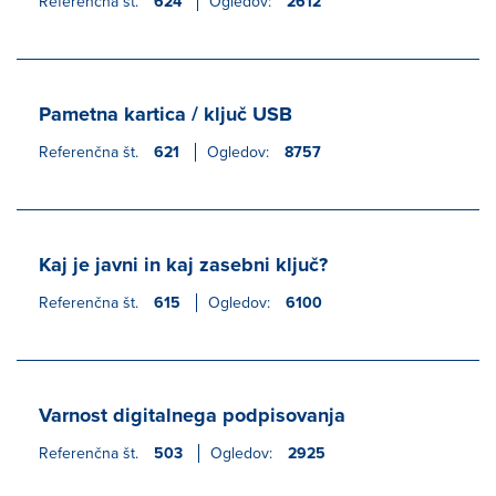
Referenčna št.
624
Ogledov:
2612
Pametna kartica / ključ USB
Referenčna št.
621
Ogledov:
8757
Kaj je javni in kaj zasebni ključ?
Referenčna št.
615
Ogledov:
6100
Varnost digitalnega podpisovanja
Referenčna št.
503
Ogledov:
2925