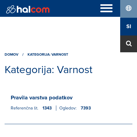
lang
POGOSTA VPRAŠANJA
SI
Hal E-Bank Personal
DIGITALNA POTRDILA
Hal E-Bank Corporate
Naročilo
Halcom MultiPay
O NAS
Obnova
E-računi
DOMOV
Kdo smo
/
KATEGORIJA: VARNOST
Prevzem Nexus Personal
Kariera
Kategorija:
Varnost
Kontakt
Pravila varstva podatkov
Referenčna št.
1343
Ogledov:
7393